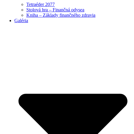
Tetraéder 2077
Stolová hra – Finančná odysea
Kniha – Základy finančného zdravia
Galéria