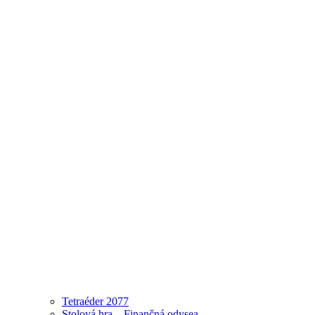
Tetraéder 2077
Stolová hra – Finančná odysea