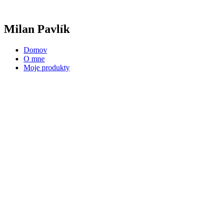
Preskočiť
na
obsah
Milan Pavlík
Domov
O mne
Moje produkty